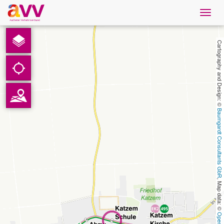
Navig
öffne
French
Cartography and Design: © 
Téléchargements
Contact
Baumgardt Consultants GbR
Protection des données
Mentions légales
, Map data: © 
AVV