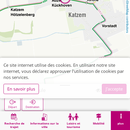
OpenStreetMap contributors
Ce site internet utilise des cookies. En utilisant notre site
internet, vous déclarez approuver l'utilisation de cookies par
nos services.
En savoir plus
J'accepte
Katzem Schule
Départ
Destination
Démarrage
Recherche
Katzem Schule
Recherche de
Informations sur la
Loisirs et
Mobilité
plus
trajet
ville
tourisme