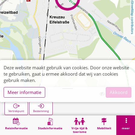
OpenStreetMap contributors
Deze website maakt gebruik van cookies. Door onze website
te gebruiken, gaat u ermee akkoord dat wij van cookies
gebruik maken.
Meer informatie
Akkoord
Stadion
Vertrekpunt
Bestemming
Start
Zoekopracht
Stadion
Reisinformatie
Stadsinformatie
Vrije tijd &
Mobiliteit
meer
toerisme