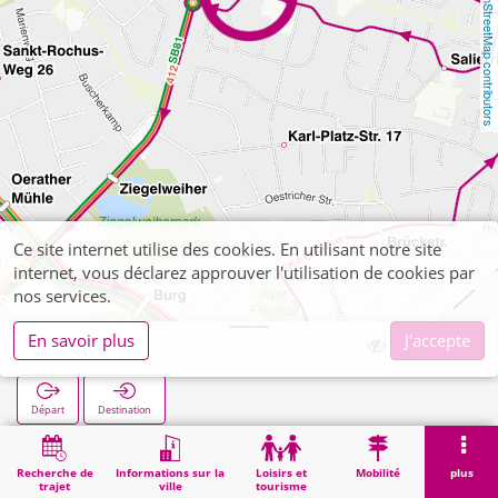
OpenStreetMap contributors
Ce site internet utilise des cookies. En utilisant notre site
internet, vous déclarez approuver l'utilisation de cookies par
nos services.
En savoir plus
J'accepte
Pro Seniore
Départ
Destination
Démarrage
Recherche
Pro Seniore
Recherche de
Informations sur la
Loisirs et
Mobilité
plus
trajet
ville
tourisme