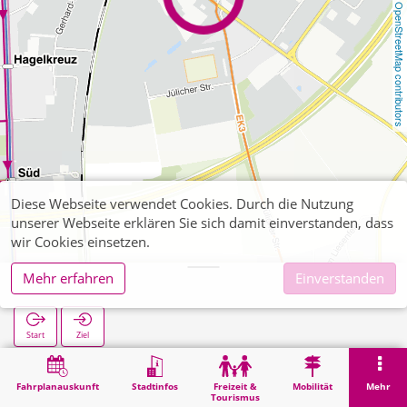
OpenStreetMap contributors
Diese Webseite verwendet Cookies. Durch die Nutzung
unserer Webseite erklären Sie sich damit einverstanden, dass
wir Cookies einsetzen.
Mehr erfahren
Einverstanden
Wirth + Co
Start
Ziel
Start
Suche
Wirth + Co
Fahrplanauskunft
Stadtinfos
Freizeit &
Mobilität
Mehr
Tourismus