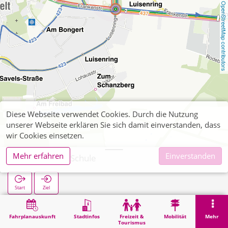
OpenStreetMap contributors
Diese Webseite verwendet Cookies. Durch die Nutzung
unserer Webseite erklären Sie sich damit einverstanden, dass
wir Cookies einsetzen.
Mehr erfahren
Einverstanden
Jakob-Muth-Schule
Start
Ziel
Start
Suche
Jakob-Muth-Schule
Fahrplanauskunft
Stadtinfos
Freizeit &
Mobilität
Mehr
Tourismus