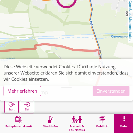
OpenStreetMap contributors
Diese Webseite verwendet Cookies. Durch die Nutzung
unserer Webseite erklären Sie sich damit einverstanden, dass
wir Cookies einsetzen.
Mehr erfahren
Einverstanden
Stahe Im Kamp
Start
Ziel
Start
Suche
Stahe Im Kamp
Fahrplanauskunft
Stadtinfos
Freizeit &
Mobilität
Mehr
Tourismus