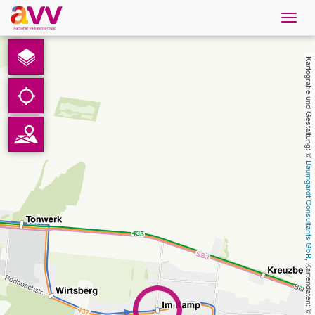
Navig
öffne
Deutsch
Kartografie und Gestaltung: © 
Downloads
Kontakt
Baumgardt Consultants GbR
Datenschutz
Impressum
AVV
, Kartendaten: © 