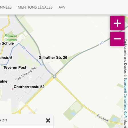
ONNÉES
MENTIONS LÉGALES
AVV
Cartography and Design: © 
Baumgardt Consultants GbR
ven
, Map data: © 