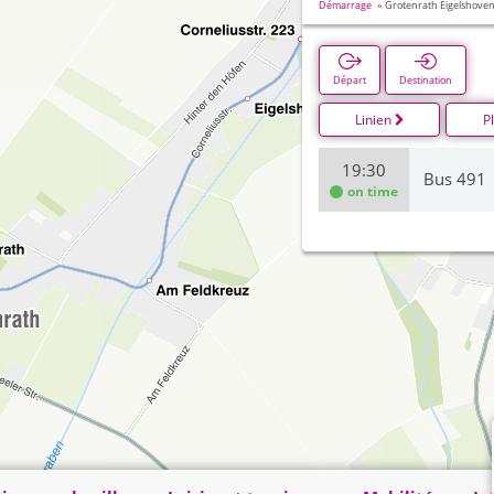
Démarrage
Grotenrath Eigelshove
Départ
Destination
Linien
P
19:30
Bus 491
on time