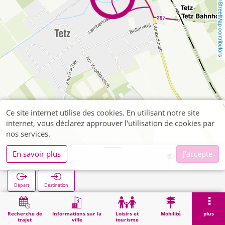
OpenStreetMap contributors
Ce site internet utilise des cookies. En utilisant notre site
internet, vous déclarez approuver l'utilisation de cookies par
nos services.
En savoir plus
J'accepte
Tetz Mitte
Départ
Destination
Démarrage
Recherche
Tetz Mitte
Recherche de
Informations sur la
Loisirs et
Mobilité
plus
trajet
ville
tourisme