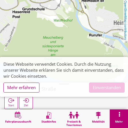
OpenStreetMap contributors
Diese Webseite verwendet Cookies. Durch die Nutzung
unserer Webseite erklären Sie sich damit einverstanden, dass
wir Cookies einsetzen.
Mehr erfahren
Einverstanden
Hasenfelder Straße
Start
Ziel
Start
Suche
Hasenfelder Straße
Fahrplanauskunft
Stadtinfos
Freizeit &
Mobilität
Mehr
Tourismus