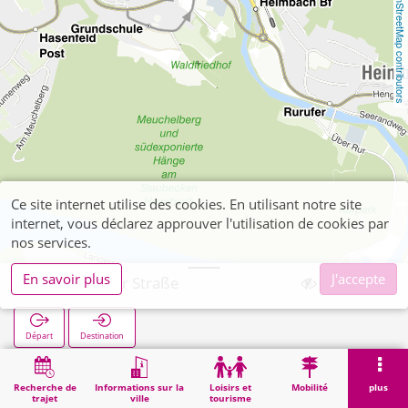
OpenStreetMap contributors
Ce site internet utilise des cookies. En utilisant notre site
internet, vous déclarez approuver l'utilisation de cookies par
nos services.
En savoir plus
J'accepte
Hasenfelder Straße
Départ
Destination
Démarrage
Recherche
Hasenfelder Straße
Recherche de
Informations sur la
Loisirs et
Mobilité
plus
trajet
ville
tourisme