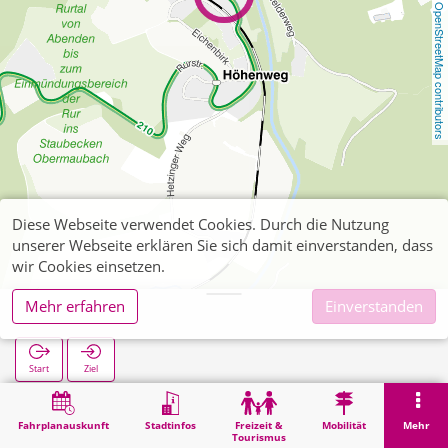
OpenStreetMap contributors
Diese Webseite verwendet Cookies. Durch die Nutzung
unserer Webseite erklären Sie sich damit einverstanden, dass
wir Cookies einsetzen.
Mehr erfahren
Einverstanden
Brück (Ort)
Start
Ziel
Start
Suche
Brück (Ort)
Fahrplanauskunft
Stadtinfos
Freizeit &
Mobilität
Mehr
Tourismus