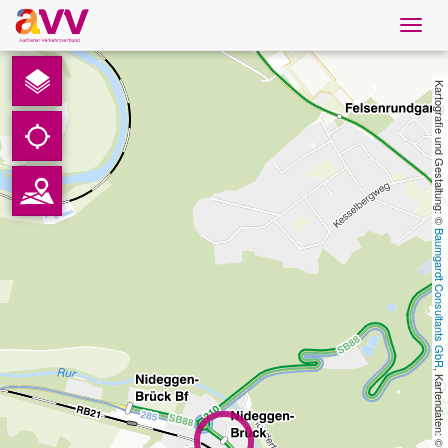
Navig
öffne
Deutsch
Kartografie und Gestaltung: © 
Downloads
Kontakt
Baumgardt Consultants GbR
Datenschutz
Impressum
AVV
, Kartendaten: © 