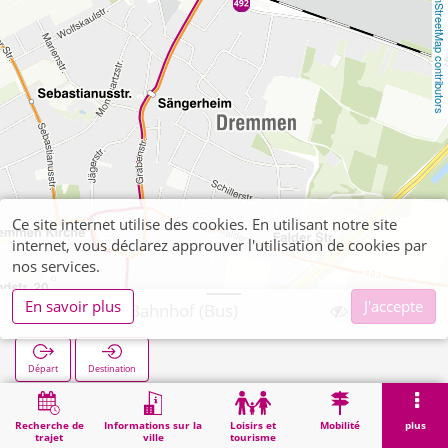
OpenStreetMap contributors
Ce site internet utilise des cookies. En utilisant notre site
internet, vous déclarez approuver l'utilisation de cookies par
nos services.
En savoir plus
J'accepte
Dremmen Bahnhof (Bus)
Départ
Destination
Démarrage
Recherche
Dremmen Bahnhof (Bus)
Recherche de
Informations sur la
Loisirs et
Mobilité
plus
trajet
ville
tourisme