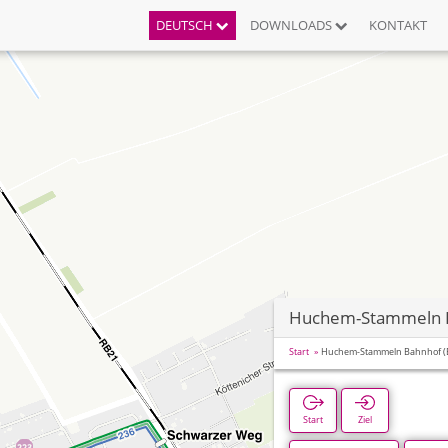
DEUTSCH
DOWNLOADS
KONTAKT
Huchem-Stammeln B
Start
Huchem-Stammeln Bahnhof (
Start
Ziel