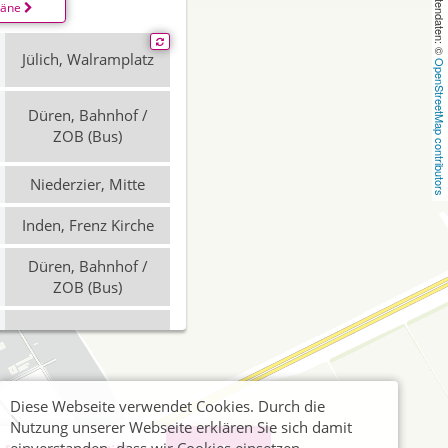
, Kartendaten: © 
läne
Jülich, Walramplatz
OpenStreetMap contributors
Düren, Bahnhof /
ZOB (Bus)
Niederzier, Mitte
Inden, Frenz Kirche
Düren, Bahnhof /
ZOB (Bus)
Niederzier, Mitte
Jülich, Walramplatz
Diese Webseite verwendet Cookies. Durch die
Nutzung unserer Webseite erklären Sie sich damit