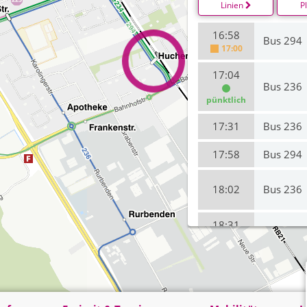
Linien
P
16:58
Bus 294
17:00
17:04
Bus 236
pünktlich
17:31
Bus 236
17:58
Bus 294
18:02
Bus 236
18:31
Bus 236
pünktlich
18:58
Bus 294
19:02