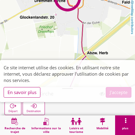
OpenStreetMap contributors
Ce site internet utilise des cookies. En utilisant notre site
internet, vous déclarez approuver l'utilisation de cookies par
nos services.
En savoir plus
J'accepte
Dremmen Kirche
Départ
Destination
Démarrage
Recherche
Dremmen Kirche
Recherche de
Informations sur la
Loisirs et
Mobilité
plus
trajet
ville
tourisme