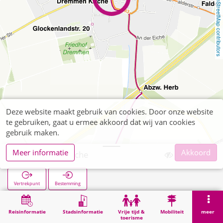
OpenStreetMap contributors
Deze website maakt gebruik van cookies. Door onze website
te gebruiken, gaat u ermee akkoord dat wij van cookies
gebruik maken.
Meer informatie
Akkoord
Dremmen Kirche
Vertrekpunt
Bestemming
Start
Zoekopracht
Dremmen Kirche
Reisinformatie
Stadsinformatie
Vrije tijd &
Mobiliteit
meer
toerisme