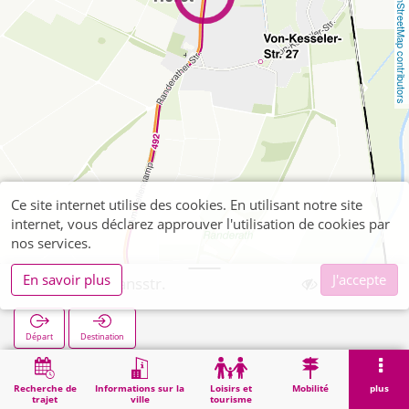
OpenStreetMap contributors
Ce site internet utilise des cookies. En utilisant notre site
internet, vous déclarez approuver l'utilisation de cookies par
nos services.
En savoir plus
J'accepte
Horst Borgansstr.
Départ
Destination
Démarrage
Recherche
Horst Borgansstr.
Recherche de
Informations sur la
Loisirs et
Mobilité
plus
trajet
ville
tourisme