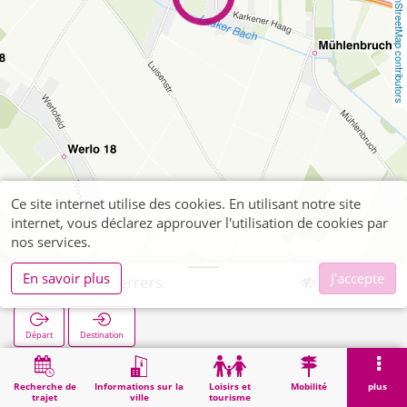
OpenStreetMap contributors
Ce site internet utilise des cookies. En utilisant notre site
internet, vous déclarez approuver l'utilisation de cookies par
nos services.
En savoir plus
J'accepte
Karken Scherrers
Départ
Destination
Démarrage
Recherche
Karken Scherrers
Recherche de
Informations sur la
Loisirs et
Mobilité
plus
trajet
ville
tourisme