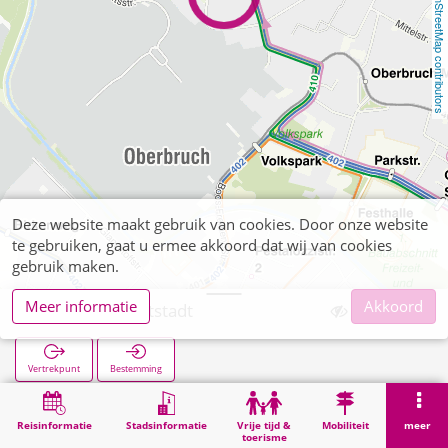
OpenStreetMap contributors
Deze website maakt gebruik van cookies. Door onze website
te gebruiken, gaat u ermee akkoord dat wij van cookies
gebruik maken.
Meer informatie
Akkoord
Oberbruch Altstadt
Vertrekpunt
Bestemming
Start
Zoekopracht
Oberbruch Altstadt
Reisinformatie
Stadsinformatie
Vrije tijd &
Mobiliteit
meer
toerisme