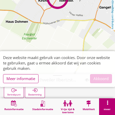
OpenStreetMap contributors
Deze website maakt gebruik van cookies. Door onze website
te gebruiken, gaat u ermee akkoord dat wij van cookies
gebruik maken.
Meer informatie
Akkoord
Oberbruch Eschweiler Ilbertzstraße
Vertrekpunt
Bestemming
Start
Zoekopracht
Oberbruch Eschweiler Ilbertzstraße
Reisinformatie
Stadsinformatie
Vrije tijd &
Mobiliteit
meer
toerisme