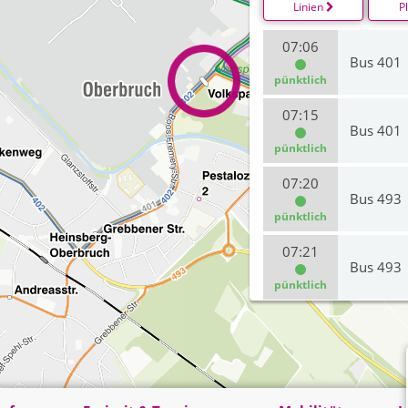
Linien
P
07:06
Bus 401
pünktlich
07:15
Bus 401
pünktlich
07:20
Bus 493
pünktlich
07:21
Bus 493
pünktlich
07:47
Bus 402
pünktlich
07:47
Bus 402