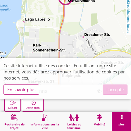
OpenStreetMap contributors
Ce site internet utilise des cookies. En utilisant notre site
internet, vous déclarez approuver l'utilisation de cookies par
nos services.
En savoir plus
J'accepte
Schwarzmanns
Départ
Destination
Démarrage
Recherche
Schwarzmanns
Recherche de
Informations sur la
Loisirs et
Mobilité
plus
trajet
ville
tourisme