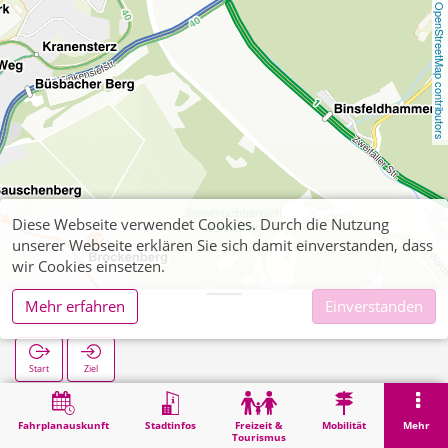
OpenStreetMap contributors
Diese Webseite verwendet Cookies. Durch die Nutzung
unserer Webseite erklären Sie sich damit einverstanden, dass
wir Cookies einsetzen.
Mehr erfahren
Einverstanden
Finkensief
Start
Ziel
Start
Suche
Finkensief
Fahrplanauskunft
Stadtinfos
Freizeit &
Mobilität
Mehr
Tourismus