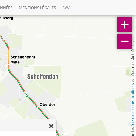
ONNÉES
MENTIONS LÉGALES
AVV
Cartography and Design: © 
Baumgardt Consultants GbR
, Map data: © 