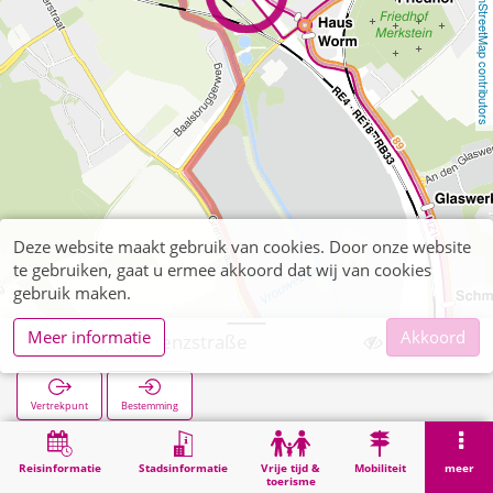
OpenStreetMap contributors
Deze website maakt gebruik van cookies. Door onze website
te gebruiken, gaat u ermee akkoord dat wij van cookies
gebruik maken.
Meer informatie
Akkoord
Merkstein Grenzstraße
Vertrekpunt
Bestemming
Start
Zoekopracht
Merkstein Grenzstraße
Reisinformatie
Stadsinformatie
Vrije tijd &
Mobiliteit
meer
toerisme