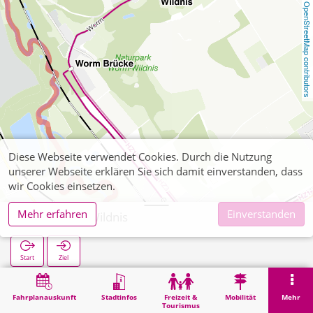
OpenStreetMap contributors
Diese Webseite verwendet Cookies. Durch die Nutzung
unserer Webseite erklären Sie sich damit einverstanden, dass
wir Cookies einsetzen.
Mehr erfahren
Einverstanden
Merkstein Wildnis
Start
Ziel
Start
Suche
Merkstein Wildnis
Fahrplanauskunft
Stadtinfos
Freizeit &
Mobilität
Mehr
Tourismus