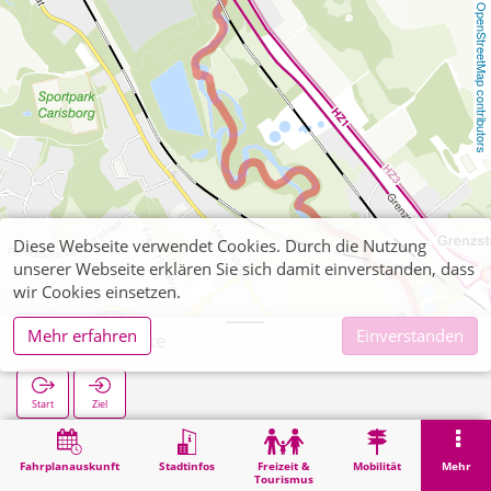
OpenStreetMap contributors
Diese Webseite verwendet Cookies. Durch die Nutzung
unserer Webseite erklären Sie sich damit einverstanden, dass
wir Cookies einsetzen.
Mehr erfahren
Einverstanden
Worm Brücke
Start
Ziel
Start
Suche
Worm Brücke
Fahrplanauskunft
Stadtinfos
Freizeit &
Mobilität
Mehr
Tourismus