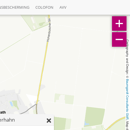
NSBESCHERMING
COLOFON
AVV
Cartography and Design: © 
Baumgardt Consultants GbR
erhahn
, Map data: © 