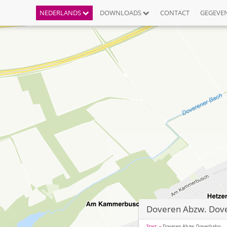
NEDERLANDS
DOWNLOADS
CONTACT
GEGEVE
Doveren Abzw. Dov
Start
Doveren Abzw. Doverhahn