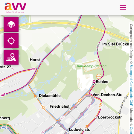
Navig
öffne
Nederlands
Cartography and Design: © 
Downloads
Contact
Baumgardt Consultants GbR
Gegevensbescherming
Colofon
, Map data: © 
AVV