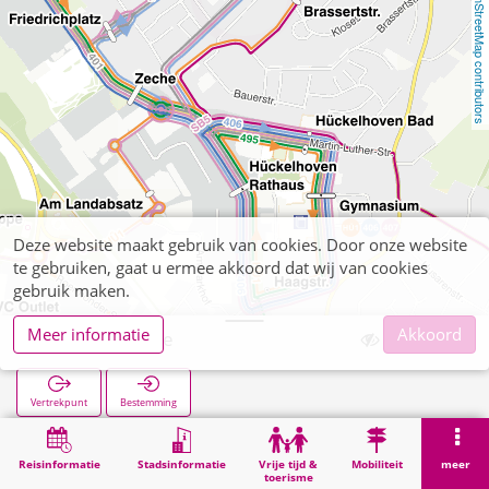
OpenStreetMap contributors
Deze website maakt gebruik van cookies. Door onze website
te gebruiken, gaat u ermee akkoord dat wij van cookies
gebruik maken.
Meer informatie
Akkoord
Ludovicistraße
Vertrekpunt
Bestemming
Start
Zoekopracht
Ludovicistraße
Reisinformatie
Stadsinformatie
Vrije tijd &
Mobiliteit
meer
toerisme