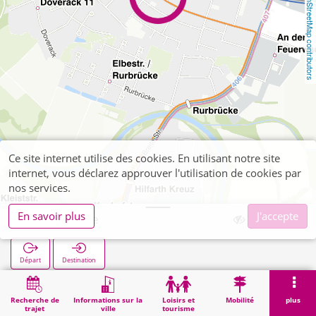
OpenStreetMap contributors
Ce site internet utilise des cookies. En utilisant notre site
internet, vous déclarez approuver l'utilisation de cookies par
nos services.
En savoir plus
J'accepte
Rheinstraße
Départ
Destination
Démarrage
Recherche
Rheinstraße
Recherche de
Informations sur la
Loisirs et
Mobilité
plus
trajet
ville
tourisme