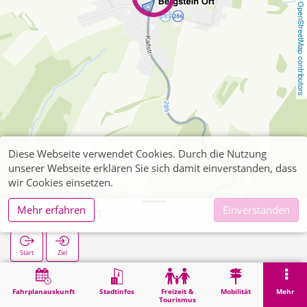
OpenStreetMap contributors
Diese Webseite verwendet Cookies. Durch die Nutzung
unserer Webseite erklären Sie sich damit einverstanden, dass
wir Cookies einsetzen.
Mehr erfahren
Einverstanden
Bergstein Ort
Start
Ziel
Start
Suche
Bergstein Ort
Fahrplanauskunft
Stadtinfos
Freizeit &
Mobilität
Mehr
Tourismus