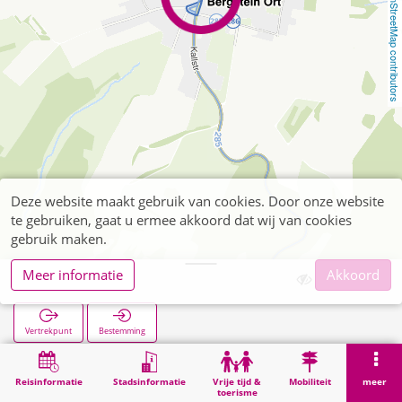
OpenStreetMap contributors
Deze website maakt gebruik van cookies. Door onze website
te gebruiken, gaat u ermee akkoord dat wij van cookies
gebruik maken.
Meer informatie
Akkoord
Bergstein Ort
Vertrekpunt
Bestemming
Start
Zoekopracht
Bergstein Ort
Reisinformatie
Stadsinformatie
Vrije tijd &
Mobiliteit
meer
toerisme