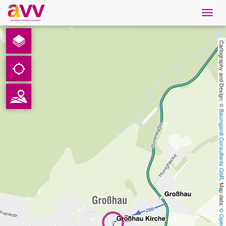
Navig
öffne
French
Cartography and Design: © 
Téléchargements
Contact
Baumgardt Consultants GbR
Protection des données
Mentions légales
, Map data: © 
AVV