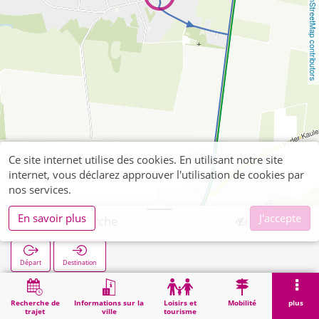
OpenStreetMap contributors
Ce site internet utilise des cookies. En utilisant notre site
internet, vous déclarez approuver l'utilisation de cookies par
nos services.
En savoir plus
J'accepte
Großhau Kirche
Départ
Destination
Démarrage
Recherche
Großhau Kirche
Recherche de
Informations sur la
Loisirs et
Mobilité
plus
trajet
ville
tourisme