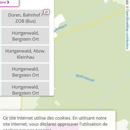
läne
OpenStreetMap contributors
Düren, Bahnhof /
ZOB (Bus)
Hürtgenwald,
Bergstein Ort
Hürtgenwald, Abzw.
Kleinhau
Hürtgenwald,
Bergstein Ort
Hürtgenwald,
Bergstein Ort
Hürtgenwald,
Bergstein Ort
Ce site internet utilise des cookies. En utilisant notre
Hürtgenwald, Abzw.
site internet, vous déclarez approuver l'utilisation de
Kleinhau