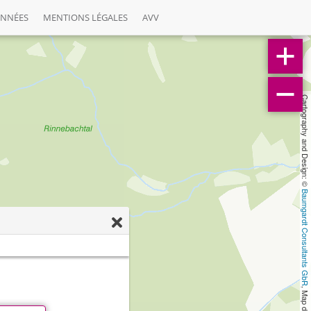
ONNÉES
MENTIONS LÉGALES
AVV
Cartography and Design: © 
Baumgardt Consultants GbR
, Map data: © 