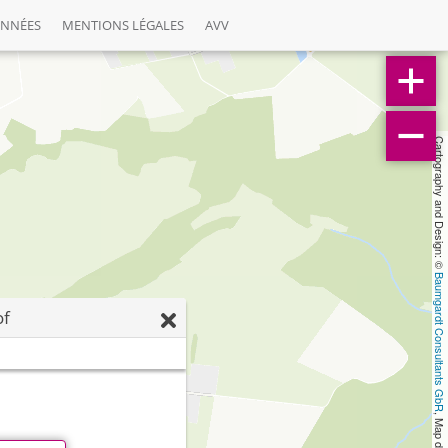
ONNÉES
MENTIONS LÉGALES
AVV
Cartography and Design: © 
Baumgardt Consultants GbR
of
, Map data: © 