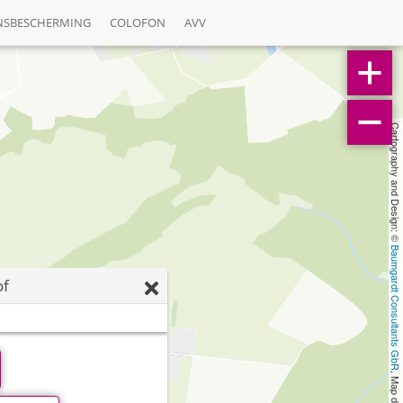
NSBESCHERMING
COLOFON
AVV
Cartography and Design: © 
Baumgardt Consultants GbR
of
, Map data: © 