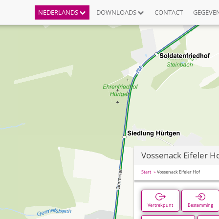
NEDERLANDS
DOWNLOADS
CONTACT
GEGEVE
Vossenack Eifeler H
Start
Vossenack Eifeler Hof
Vertrekpunt
Bestemming