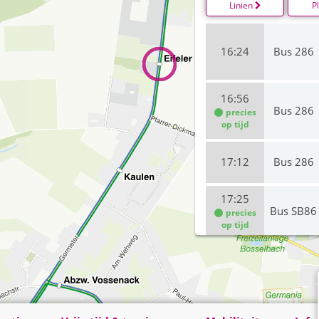
Linien
P
16:24
Bus 286
16:56
Bus 286
precies
op tijd
17:12
Bus 286
17:25
Bus SB86
precies
op tijd
17:31
Bus 286
precies
op tijd
17:52