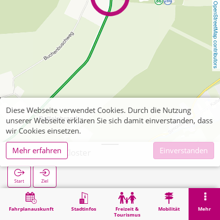
OpenStreetMap contributors
Diese Webseite verwendet Cookies. Durch die Nutzung
unserer Webseite erklären Sie sich damit einverstanden, dass
wir Cookies einsetzen.
Mehr erfahren
Einverstanden
Vossenack Kloster
Start
Ziel
Start
Suche
Vossenack Kloster
Fahrplanauskunft
Stadtinfos
Freizeit &
Mobilität
Mehr
Tourismus