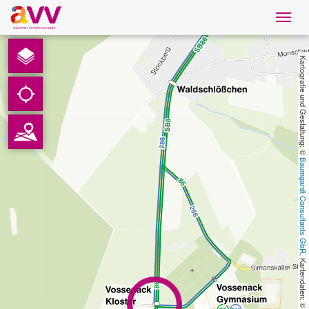
Navig
öffne
Deutsch
Kartografie und Gestaltung: © 
Downloads
Kontakt
Baumgardt Consultants GbR
Datenschutz
Impressum
AVV
, Kartendaten: © 