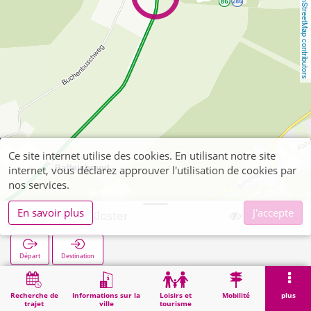
OpenStreetMap contributors
Ce site internet utilise des cookies. En utilisant notre site
internet, vous déclarez approuver l'utilisation de cookies par
nos services.
En savoir plus
J'accepte
Vossenack Kloster
Départ
Destination
Démarrage
Recherche
Vossenack Kloster
Recherche de
Informations sur la
Loisirs et
Mobilité
plus
trajet
ville
tourisme