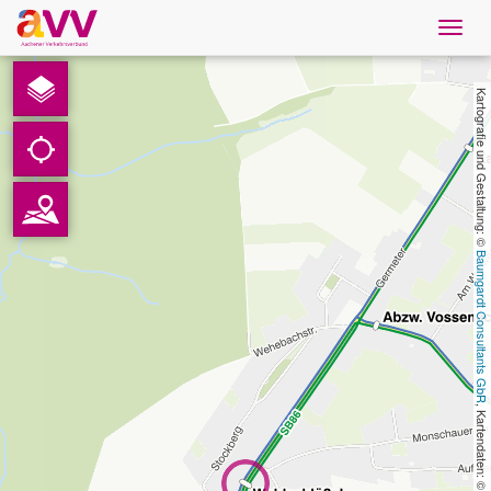
Navig
öffne
Deutsch
Kartografie und Gestaltung: © 
Downloads
Kontakt
Baumgardt Consultants GbR
Datenschutz
Impressum
AVV
, Kartendaten: © 