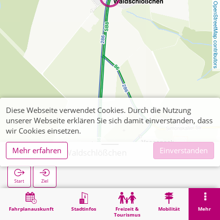
OpenStreetMap contributors
Diese Webseite verwendet Cookies. Durch die Nutzung
unserer Webseite erklären Sie sich damit einverstanden, dass
wir Cookies einsetzen.
Mehr erfahren
Einverstanden
Vossenack Waldschlößchen
Start
Ziel
Start
Suche
Vossenack Waldschlößchen
Fahrplanauskunft
Stadtinfos
Freizeit &
Mobilität
Mehr
Tourismus