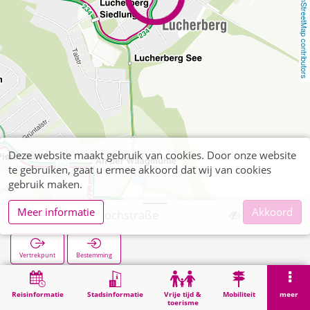
OpenStreetMap contributors
Deze website maakt gebruik van cookies. Door onze website
te gebruiken, gaat u ermee akkoord dat wij van cookies
gebruik maken.
Meer informatie
Akkoord
Lucherberg Hochstraße
Vertrekpunt
Bestemming
Start
Zoekopracht
Lucherberg Hochstraße
Reisinformatie
Stadsinformatie
Vrije tijd &
Mobiliteit
meer
toerisme