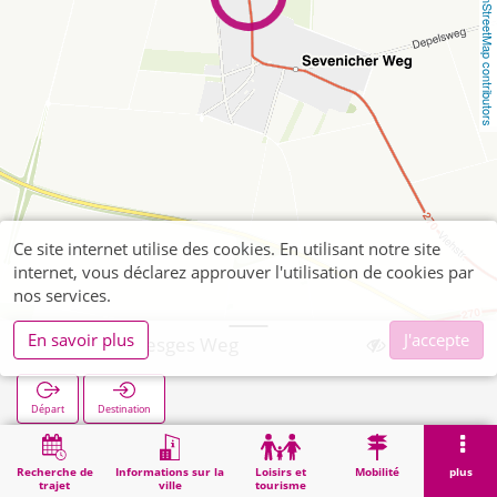
OpenStreetMap contributors
Ce site internet utilise des cookies. En utilisant notre site
internet, vous déclarez approuver l'utilisation de cookies par
nos services.
En savoir plus
J'accepte
Pattern Moesges Weg
Départ
Destination
Démarrage
Recherche
Pattern Moesges Weg
Recherche de
Informations sur la
Loisirs et
Mobilité
plus
trajet
ville
tourisme