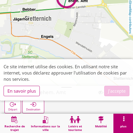
OpenStreetMap contributors
Ce site internet utilise des cookies. En utilisant notre site
internet, vous déclarez approuver l'utilisation de cookies par
nos services.
En savoir plus
J'accepte
Stetternich ehem. Amt
Départ
Destination
Démarrage
Recherche
Stetternich ehem. Amt
Recherche de
Informations sur la
Loisirs et
Mobilité
plus
trajet
ville
tourisme