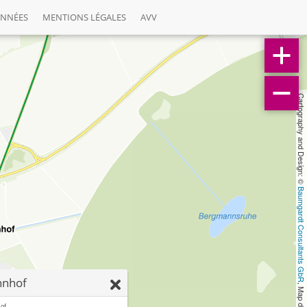
ONNÉES
MENTIONS LÉGALES
AVV
Cartography and Design: © 
Baumgardt Consultants GbR
hnhof
, Map data: © 
of