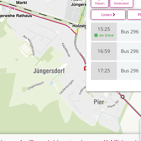
Départ
Destination
Linien
P
15:25
Bus 296
on time
16:59
Bus 296
17:25
Bus 296