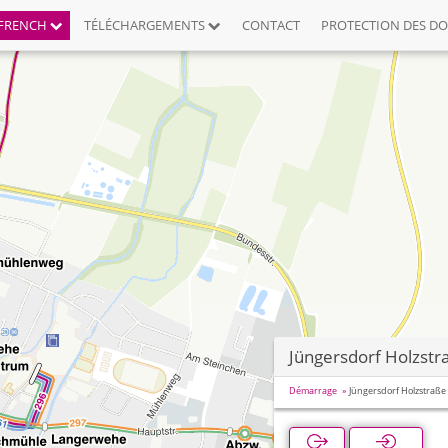
FRENCH
TÉLÉCHARGEMENTS
CONTACT
PROTECTION DES D
Jüngersdorf Holzstr
Démarrage
Jüngersdorf Holzstraße