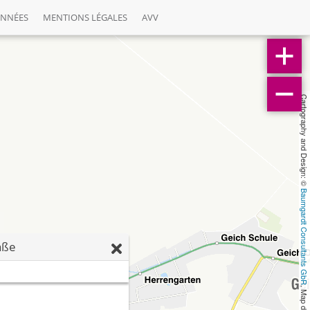
ONNÉES
MENTIONS LÉGALES
AVV
Cartography and Design: © 
Baumgardt Consultants GbR
aße
, Map data: © 