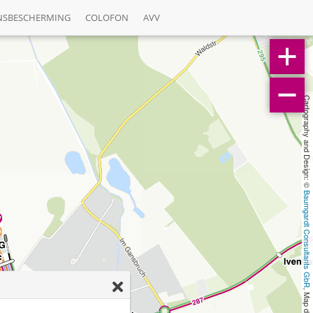
NSBESCHERMING
COLOFON
AVV
Cartography and Design: © 
Baumgardt Consultants GbR
, Map data: © 