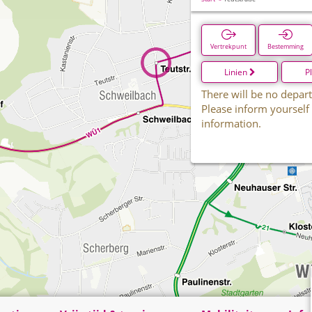
Vertrekpunt
Bestemming
Linien
P
There will be no depart
Please inform yourself
information.