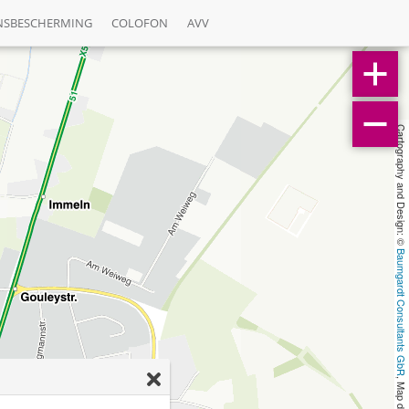
NSBESCHERMING
COLOFON
AVV
Cartography and Design: © 
Baumgardt Consultants GbR
, Map data: © 