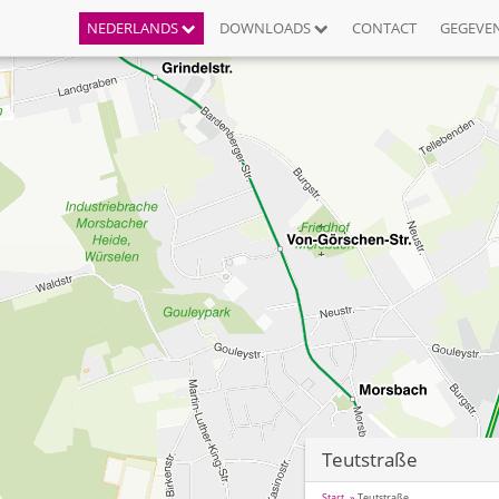
NEDERLANDS
DOWNLOADS
CONTACT
GEGEVE
Teutstraße
Start
Teutstraße