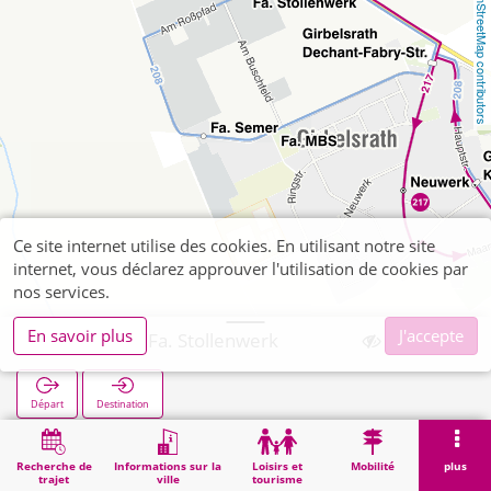
OpenStreetMap contributors
Ce site internet utilise des cookies. En utilisant notre site
internet, vous déclarez approuver l'utilisation de cookies par
nos services.
En savoir plus
J'accepte
Girbelsrath Fa. Stollenwerk
Départ
Destination
Démarrage
Recherche
Girbelsrath Fa. Stollenwerk
Recherche de
Informations sur la
Loisirs et
Mobilité
plus
trajet
ville
tourisme