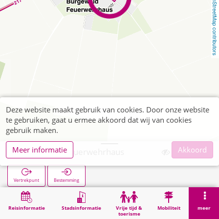
OpenStreetMap contributors
Deze website maakt gebruik van cookies. Door onze website
te gebruiken, gaat u ermee akkoord dat wij van cookies
gebruik maken.
Meer informatie
Akkoord
Bürgewald Feuerwehrhaus
Vertrekpunt
Bestemming
Start
Zoekopracht
Bürgewald Feuerwehrhaus
Reisinformatie
Stadsinformatie
Vrije tijd &
Mobiliteit
meer
toerisme