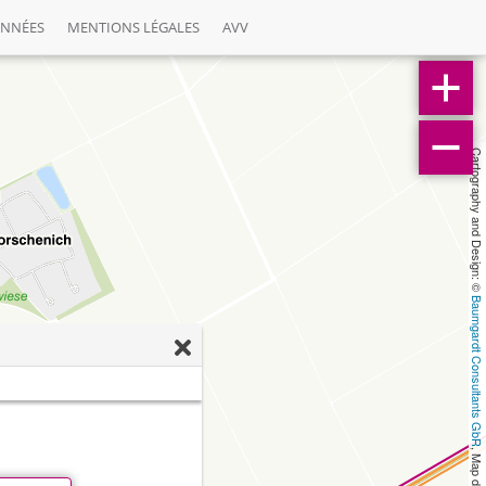
ONNÉES
MENTIONS LÉGALES
AVV
Cartography and Design: © 
Baumgardt Consultants GbR
, Map data: © 