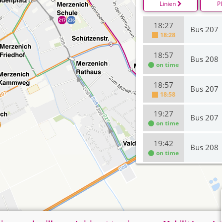
Linien
P
18:27
Bus 207
18:28
18:57
Bus 208
on time
18:57
Bus 207
18:58
19:27
Bus 207
on time
19:42
Bus 208
on time
20:10
Bus 207
on time
20:42
Bus 208
on time