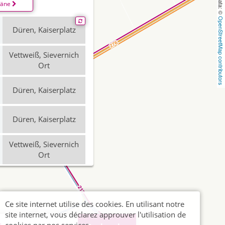
läne
OpenStreetMap contributors
Düren, Kaiserplatz
Vettweiß, Sievernich
Ort
Düren, Kaiserplatz
Düren, Kaiserplatz
Vettweiß, Sievernich
Ort
Düren, Kaiserplatz
Ce site internet utilise des cookies. En utilisant notre
Vettweiß, Sievernich
site internet, vous déclarez approuver l'utilisation de
Ort