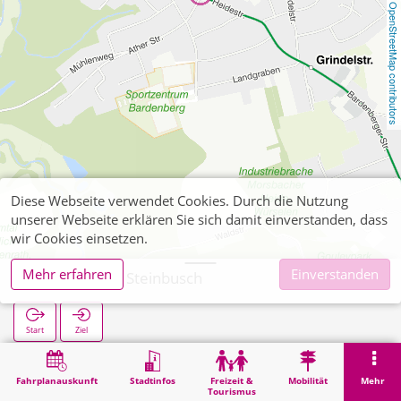
OpenStreetMap contributors
Diese Webseite verwendet Cookies. Durch die Nutzung
unserer Webseite erklären Sie sich damit einverstanden, dass
wir Cookies einsetzen.
Mehr erfahren
Einverstanden
Bardenberg Steinbusch
Start
Ziel
Start
Suche
Bardenberg Steinbusch
Fahrplanauskunft
Stadtinfos
Freizeit &
Mobilität
Mehr
Tourismus