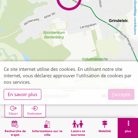
OpenStreetMap contributors
Ce site internet utilise des cookies. En utilisant notre site
internet, vous déclarez approuver l'utilisation de cookies par
nos services.
En savoir plus
J'accepte
Bardenberg Steinbusch
Départ
Destination
Démarrage
Recherche
Bardenberg Steinbusch
Recherche de
Informations sur la
Loisirs et
Mobilité
plus
trajet
ville
tourisme